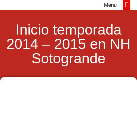
Menú
Directorio REM
Networking y Tall
Inicio temporada
2014 – 2015 en NH
Sotogrande