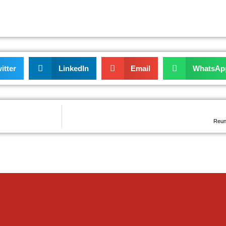
itter
LinkedIn
Email
WhatsAp
Reun