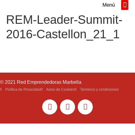
Menú
Directorio REM
Networking y Tall
REM-Leader-Summit-
2016-Castellon_21_1
© 2021 Red Emprendedoras Marbella
Política de Privacidad
Aviso de Cookies
Terminos y condiciones