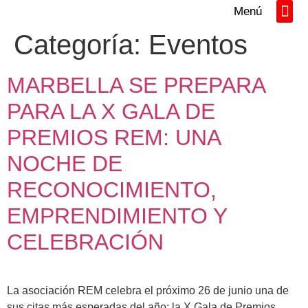
Menú
Directorio REM
Networking y Tall
Categoría:
Eventos
MARBELLA SE PREPARA
PARA LA X GALA DE
PREMIOS REM: UNA
NOCHE DE
RECONOCIMIENTO,
EMPRENDIMIENTO Y
CELEBRACIÓN
La asociación REM celebra el próximo 26 de junio una de
sus citas más esperadas del año: la X Gala de Premios