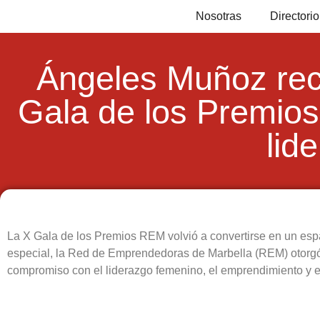
Nosotras
Director
Ángeles Muñoz rec
Gala de los Premio
lid
La X Gala de los Premios REM volvió a convertirse en un espa
especial, la Red de Emprendedoras de Marbella (REM) otorg
compromiso con el liderazgo femenino, el emprendimiento y el