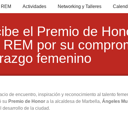
io REM
Actividades
Networking y Talleres
Calend
ibe el Premio de Hono
s REM por su comprom
erazgo femenino
cio de encuentro, inspiración y reconocimiento al talento femen
ó su
Premio de Honor
a la alcaldesa de Marbella,
Ángeles Mu
 desarrollo de la ciudad.