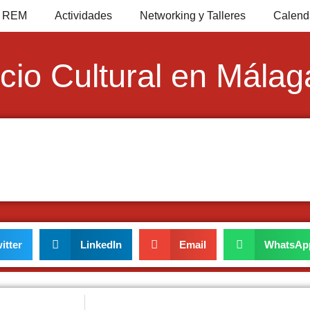
io REM
Actividades
Networking y Talleres
Calend
cio Cultural en Málag
itter
LinkedIn
Email
WhatsAp