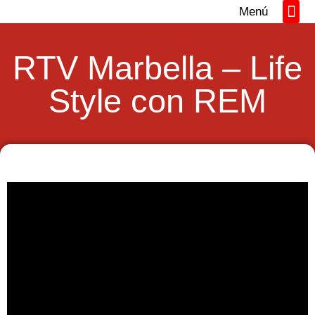
Menú
Directorio REM
Networking y Tall
RTV Marbella – Life
Style con REM