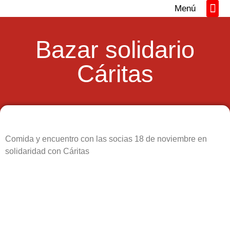
Menú
Directorio REM
Networking y Tall
Bazar solidario
Cáritas
Comida y encuentro con las socias 18 de noviembre en
solidaridad con Cáritas