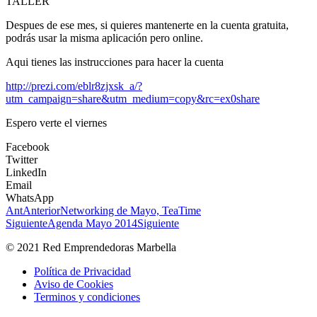
TALLER
Despues de ese mes, si quieres mantenerte en la cuenta gratuita,
podrás usar la misma aplicación pero online.
Aqui tienes las instrucciones para hacer la cuenta
http://prezi.com/eblr8zjxsk_a/?
utm_campaign=share&utm_medium=copy&rc=ex0share
Espero verte el viernes
Facebook
Twitter
LinkedIn
Email
WhatsApp
Ant
Anterior
Networking de Mayo, TeaTime
Siguiente
Agenda Mayo 2014
Siguiente
© 2021 Red Emprendedoras Marbella
Política de Privacidad
Aviso de Cookies
Terminos y condiciones