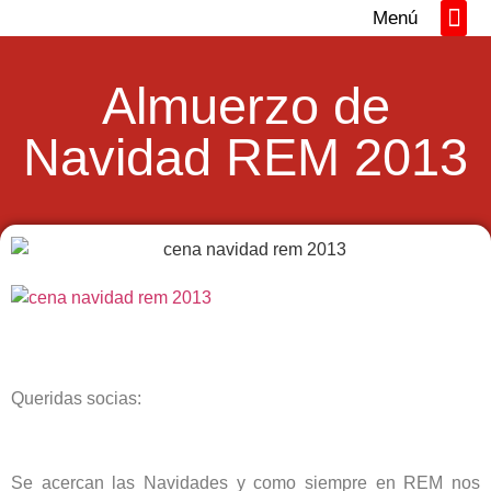
Menú
Directorio REM
Networking y Tall
Almuerzo de
Navidad REM 2013
Queridas socias:
Se acercan las Navidades y como siempre en REM nos