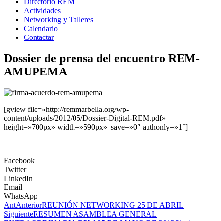
Directorio REM
Actividades
Networking y Talleres
Calendario
Contactar
Dossier de prensa del encuentro REM-
AMUPEMA
[gview file=»http://remmarbella.org/wp-
content/uploads/2012/05/Dossier-Digital-REM.pdf»
height=»700px» width=»590px» save=»0″ authonly=»1″]
Facebook
Twitter
LinkedIn
Email
WhatsApp
Ant
Anterior
REUNIÓN NETWORKING 25 DE ABRIL
Siguiente
RESUMEN ASAMBLEA GENERAL