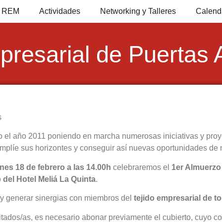
io REM
Actividades
Networking y Talleres
Calend
resarial de Puertas 
s
l año 2011 poniendo en marcha numerosas iniciativas y proyec
amplíe sus horizontes y conseguir así nuevas oportunidades de 
rnes 18 de febrero a las 14.00h
celebraremos el
1er Almuerzo
 del Hotel Meliá La Quinta
.
 y generar sinergias con miembros del
tejido empresarial de to
vitados/as, es necesario abonar previamente el cubierto, cuyo co